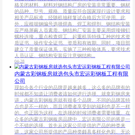
格关闭材料。材料对钢结构厂房的安装非常重要。钢材
的品种、型号、规格、质量应符合国家现行设计要求和
相关产品标准，经随机抽样复试合格后方可使用。此
外，应根据钢编号选择焊条、焊工和焊剂。钢结构安装
应严格屏蔽人员素质。钢结构厂安装主要采用焊接铆钉
螺栓连接，重点检查焊工、起重机等特殊工种的技术资
质证书、操作安全证书、资质和有效期。同时，项目部
建立了质量保证体系，实施了三种检验体系，要求技术
人员认证。钢结构安装应注意钢结构...
04-28
内蒙古彩钢板房就选包头市宏运彩钢板工程有限
公司
现如今各个行业的品牌是越来越多，这么多的品牌有的
时候都不知道让消费者该如何进行选择。就拿彩钢房来
讲，内蒙古彩钢板房就有很多个品牌。不同的品牌其特
点也是不一样的，而且消费者享受到的福利也是不一样
的。也正因为这样，在选择的时候消费者需要慎重。在
众多的内蒙古彩钢板房品牌中，宏运有限公司的将是一
个不错的选择。首先从这家公司提供的产品的种类来
讲，这家公司所提供的产品种类颇具多样化色彩。无论