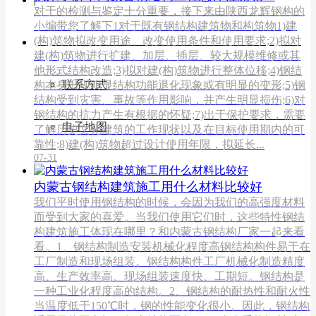
对于的检测与鉴定十分重要，接下来由陕西龙辉钢构的
小编带您了解下1对于既有钢结构建筑物和构筑物1)建
(构)筑物拟改变用途、改变使用条件和使用要求;2)拟对
联系我们
建(构)筑物进行扩建、加层、插层、较大规模维修或其
他形式结构改造;3)拟对建(构)筑物进行整体位移;4)钢结
联系方式
构本身出现明显结构功能退化现象或有明显的变形;5)钢
结构受到灾害、事故等作用影响，并产生明显损伤;6)对
钢结构的抗力产生有根据的怀疑;7)出于保护要求，需要
电子地图
了解历史文化建筑的工作现状以及在目标使用期内的可
靠性;8)建(构)筑物超过设计使用年限，拟延长...
07-31
内蒙古钢结构建筑施工用什么材料比较好
我们平时使用钢结构的时候，会因为我们的高强度材料
而受到大家的喜爱。当我们使用它们时，这些特性钢结
构建筑施工体现在哪里？和内蒙古钢结构厂家一起来看
看。1、钢结构制造安装机械化程度高钢结构构件易于在
工厂制造和现场组装。钢结构构件工厂机械化制造精度
高、生产效率高、现场组装速度快、工期短。钢结构是
一种工业化程度高的结构。2、钢结构的耐热性和耐火性
当温度低于150℃时，钢的性能变化很小。因此，钢结构