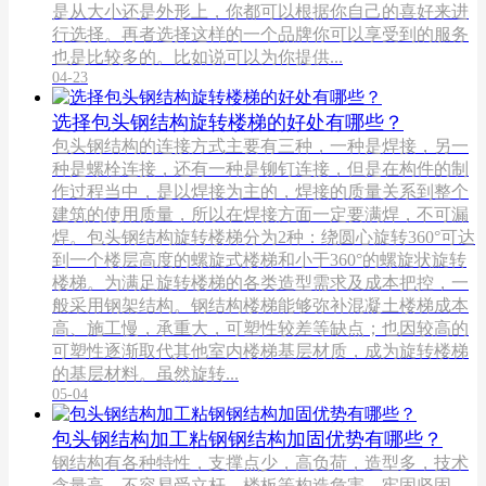
是从大小还是外形上，你都可以根据你自己的喜好来进
行选择。再者选择这样的一个品牌你可以享受到的服务
也是比较多的。比如说可以为你提供...
04-23
选择包头钢结构​旋转楼梯的好处有哪些？
包头钢结构的连接方式主要有三种，一种是焊接，另一
种是螺栓连接，还有一种是铆钉连接，但是在构件的制
作过程当中，是以焊接为主的，焊接的质量关系到整个
建筑的使用质量，所以在焊接方面一定要满焊，不可漏
焊。包头钢结构旋转楼梯分为2种：绕圆心旋转360°可达
到一个楼层高度的螺旋式楼梯和小于360°的螺旋状旋转
楼梯。为满足旋转楼梯的各类造型需求及成本把控，一
般采用钢架结构。钢结构楼梯能够弥补混凝土楼梯成本
高、施工慢，承重大，可塑性较差等缺点；也因较高的
可塑性逐渐取代其他室内楼梯基层材质，成为旋转楼梯
的基层材料。虽然旋转...
05-04
包头钢结构加工粘钢钢结构加固优势有哪些？
钢结构有各种特性，支撑点少，高负荷，造型多，技术
含量高，不容易受立杆，楼板等构造危害，牢固坚固。