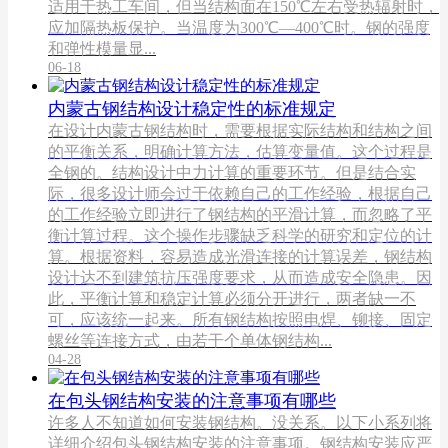
适用于热工车间，但当结构面在150℃左右受热辐射时，
应加隔热板保护。当温度为300℃—400℃时。钢的强度
和弹性模量显...
06-18
内蒙古钢结构设计稳定性的标准规定
在设计内蒙古钢结构时，需要根据实际结构和结构之间
的平衡关系，明确计算方法，估算变量值。这个过程是
全钢的。结构设计中力计算的重要环节。但是结合实
际，很多设计师会过于依赖自己的工作经验，根据自己
的工作经验立即进行了钢结构的平滑计算，而忽略了平
衡计算过程。这个操作步骤缺乏科学的研究和定位的计
算。根据资料，容易造成光滑连接的计算误差，钢结构
设计达不到建筑抗压强度要求，从而造成安全隐患。因
此，平衡计算和稳定计算必须分开进行，两者缺一不
可，应该统一起来。所有钢结构按照电焊、铆接、固定
螺丝等连接方式，由若干个单体钢结构...
04-28
在包头钢结构安装的注意事项有哪些
许多人不知道如何安装钢结构。没关系。以下小系列将
详细介绍包头钢结构安装的注意事项。钢结构安装应严