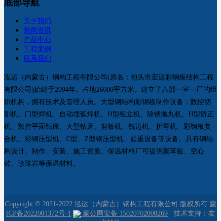
底部导航
关于我们
新闻资讯
产品中心
工程案例
联系我们
泓运（内蒙古）钢构工程有限公司(原名：包头市宏运彩钢板结构工程
有限公司)始建于2004年。占地26000平方米。建立了八部一室一厂的组
织机构，拥有技术及管理人员。大型钢结构彩钢板制作设备；数控切
割机、门型焊机、自动埋弧焊机、H型组立机、除锈抛丸机、H型矫正
机、数控平面钻床、大型钻床、剪板机、铣边机、折弯机、彩钢板复
合机、彩钢压型机、C型、Z型钢压型机、起重设备等设备。具有钢结
构设计、制作、安装、施工资质。保温材料厂可提供聚苯板、空心
砖、珍珠岩等保温材料。
Copyright © 2021-2022 泓运（内蒙古）钢构工程有限公司
版权所有
蒙
ICP备2022001372号-1
蒙公网安备 15020702000269
技术支持：友