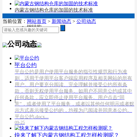
合作案例
内蒙古钢结构仓库的加固的技术标准
当前位置：
网站首页
>
新闻动态
>
公司动态
钢结构
公司动态
彩板房
|
平台公约
平台公约是用户使用平台服务的指引性规范和行为准
则，适用于使用平台客户端应用程序及相关网站的所有
人才招聘
用户。用户要充分阅读、完全理解并接受公约所有条
款，否则无权使用平台服务。如用户不同意公约或其中
任何条款，应立即停止使用平台服务。用户点击“同
|
意”，或者使用了平台服务，或者以其他任何明示或者默
示方式表示接受公约的，均视为已阅读并同意本公约。
平台公约.docx...
在线留言
09-25
快来了解下内蒙古钢结构工程怎样检测呢？
|