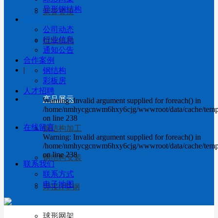
异形钢结构
荣誉资质
新闻动态
公司动态
行业信息
组织机构
通知公告
合作案例
|
钢结构
彩板房
人才招聘
产品展示
Warning: Invalid argument supplied for foreach() in
/home/nmhycgcnwm6hxy6cjg/wwwroot/data/cache/templa
on line 238
在线留言
钢结构加工
Warning: Invalid argument supplied for foreach() in
/home/nmhycgcnwm6hxy6cjg/wwwroot/data/cache/templa
on line 238
钢结构安装
联系我们
联系方式
电子地图
焊接H型钢
球形网架