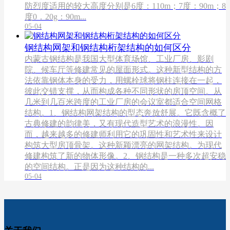
防烈度适用的较大高度分别是6度：110m；7度：90m；8
度0．20g：90m...
05-04
钢结构网架和​钢结构桁架结构的如何区分
内蒙古钢结构是我国大型体育场馆、工业厂房、影剧
院、候车厅等修建常见的屋面形式。这种新型结构的方
法依靠钢体本身的受力，用螺栓球将钢柱连接在一起，
彼此交错支撑，从而构成各种不同形状的房顶空间。从
几米到几百米跨度的工业厂房的会议室都适合空间网格
结构。1、钢结构网架结构的型态奔放舒展。它既含概了
古典修建的韵律美，又有现代造型艺术的浪漫性。因
而，越来越多的修建师利用它的巩固性和艺术性来设计
构筑大型房顶骨架。这种新颖漂亮的网架结构。为现代
修建构筑了新的物体形像。2、钢结构是一种多次超安稳
的空间结构。正是因为这种结构的...
05-04