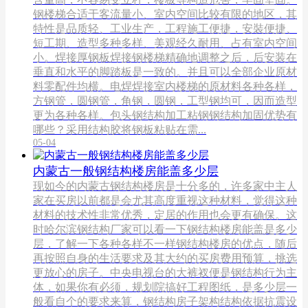
钢楼梯合适于客流量小、室内空间比较有限的地区，其
特性是品质轻、工业生产，工程施工便捷，安裝便捷、
短工期、造型多种多样、美观经久耐用、占有室内空间
小。焊接厚钢板焊接钢楼梯精确地调整之后，后安装在
垂直和水平的脚踏板是一致的。并且可以全部企业原材
料零配件均横。电焊焊接室内楼梯的原材料各种各样，
方钢管，圆钢管，角钢，圆钢，工型钢均可，因而造型
更为各种各样。包头钢结构加工粘钢钢结构加固优势有
哪些？采用结构胶将钢板粘贴在需...
05-04
内蒙古一般钢结构楼房能盖多少层
现如今的内蒙古钢结构楼房是十分多的，许多家中主人
家在买房以前都是会尤其高度重视这种材料，觉得这种
材料的技术性非常优秀，定居的作用也会更有确保。这
时哈尔滨钢结构厂家可以看一下钢结构楼房能盖是多少
层，了解一下各种各样不一样钢结构楼房的优点，随后
再按照自身的生活要求及其大约的买房费用预算，挑选
更放心的房子。中央电视台的大裤衩便是钢结构行为主
体，如果你有必须，规划院搞好工程图纸，是多少层一
般看自个的要求来算，钢结构房子架构结构依据抗震设